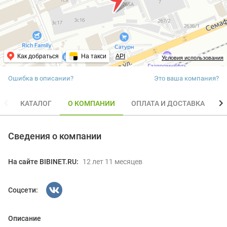
Как добраться
На такси
API
Условия использования
Ошибка в описании?
Это ваша компания?
КАТАЛОГ
О КОМПАНИИ
ОПЛАТА И ДОСТАВКА
О
Сведения о компании
На сайте BIBINET.RU:
12 лет 11 месяцев
Соцсети:
Описание