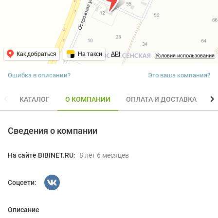
Как добраться
На такси
API
Условия использования
Ошибка в описании?
Это ваша компания?
КАТАЛОГ
О КОМПАНИИ
ОПЛАТА И ДОСТАВКА
О
Сведения о компании
На сайте BIBINET.RU:
8 лет 6 месяцев
Соцсети:
Описание