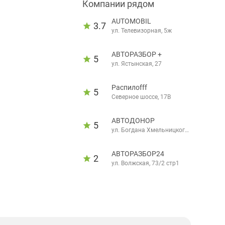
Компании рядом
AUTOMOBIL
3.7
ул. Телевизорная, 5ж
АВТОРАЗБОР +
5
ул. Ястынская, 27
Распилоfff
5
Северное шоссе, 17В
АВТОДОНОР
5
ул. Богдана Хмельницкого,
10
АВТОРАЗБОР24
2
ул. Волжская, 73/2 стр1