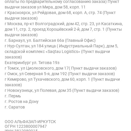
оплаты по предварительному согласованию заказа) Пункт
выдачи заказов ул Мира, дом 58, корп. 11
г Красноярск, ул Рейдовая, дом 68, корп. А, стр. 74 (Пункт
выдачи заказов)
г Москва, пр-кт Волгоградский, дом 42, стр. 23, ул Касаткина,
дом 11, стр. 2, проезд Хорошёвский 2-й, дом 7, стр. 1 (Пункты
выдачи заказов)
г. Барнаул, ул. Балтийская 66а (Главный Офис)
г Нур-Султан, ул 184 улица ( Индустриальный Парк), дом 5,
складской комплекс «Saqtau Logistics» (Пункт выдачи
заказов)
Екатеринбург ул. Титова 19з
г Томск, ул Циолковского, дом 17( Пункт выдачи заказов)
г Омск, ул Северная 5-я, дом 192 (Пункт выдачи заказов)
г Кемерово, ул Тухачевского, дом 60, корп. 1 (Пункт выдачи
заказов)
г Новокузнецк, ул Полевая, дом 35 (Пункт выдачи заказов)
г. Пермь
г. Ростов на Дону
г. Саратов
ООО АЛЬФАЗАП-ИРКУТСК
ОГРН 1223800007947