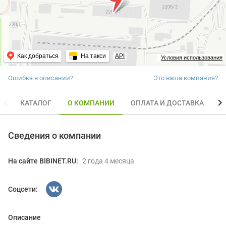
Как добраться
На такси
API
Условия использования
Ошибка в описании?
Это ваша компания?
КАТАЛОГ
О КОМПАНИИ
ОПЛАТА И ДОСТАВКА
О
Сведения о компании
На сайте BIBINET.RU:
2 года 4 месяца
Соцсети:
Описание