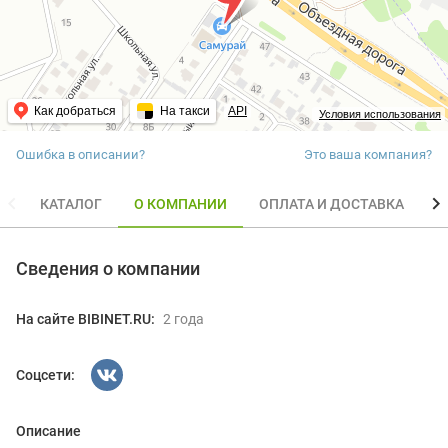
Как добраться
На такси
API
Условия использования
Ошибка в описании?
Это ваша компания?
КАТАЛОГ
О КОМПАНИИ
ОПЛАТА И ДОСТАВКА
О
Сведения о компании
На сайте BIBINET.RU:
2 года
Соцсети:
Описание