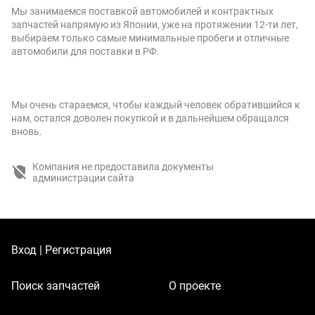
Мы занимаемся поставкой автомобилей и контрактных
запчастей напрямую из Японии, уже на протяжении 12-ти лет,
выбираем только самые минимальные пробеги и отличные
автомобили для поставки в РФ.
Мы очень стараемся, чтобы каждый человек обратившийся к
нам, остался доволен покупкой и в дальнейшем обращался
вновь.
Компания не предоставила документы
администрации сайта
Вход | Регистрация
Поиск запчастей
О проекте