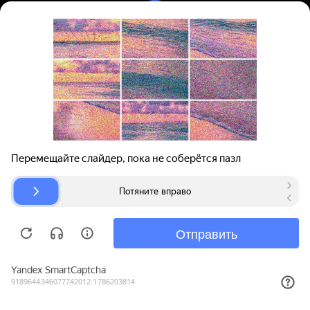
Вход | Регистрация
Поиск запчастей
О проекте
Для автокомпаний
Помощь
Авторазборки
Карта сайта
© bibinet.ru - система поиска запчастей,
авторезины и дисков
Copyright 2010-2026 Все права защищены