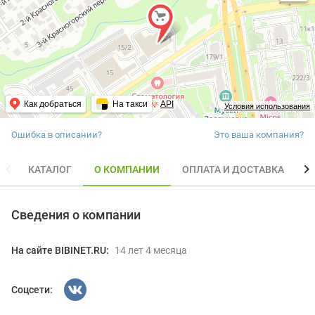
Как добраться
На такси
API
Условия использования
Ошибка в описании?
Это ваша компания?
КАТАЛОГ
О КОМПАНИИ
ОПЛАТА И ДОСТАВКА
О
Сведения о компании
На сайте BIBINET.RU:
14 лет 4 месяца
Соцсети: