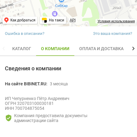
Как добраться
На такси
API
Условия использования
Ошибка в описании?
Это ваша компания?
КАТАЛОГ
О КОМПАНИИ
ОПЛАТА И ДОСТАВКА
О
Сведения о компании
На сайте BIBINET.RU:
3 месяца
ИП Чепурненко Пётр Андреевич
ОГРН 320703100030181
ИНН 700704875054
Компания предоставила документы
администрации сайта