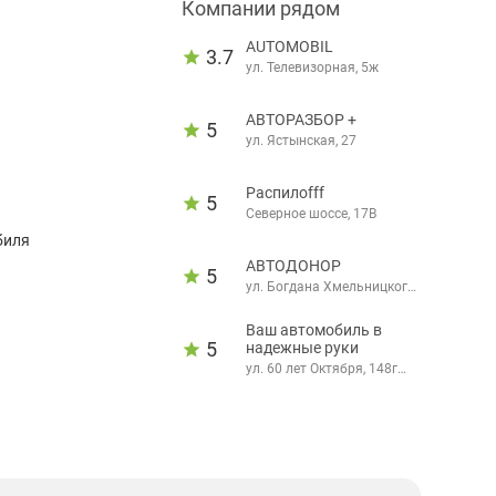
Компании рядом
AUTOMOBIL
3.7
ул. Телевизорная, 5ж
АВТОРАЗБОР +
5
ул. Ястынская, 27
Распилоfff
5
Северное шоссе, 17В
биля
АВТОДОНОР
5
ул. Богдана Хмельницкого,
10
Ваш автомобиль в
5
надежные руки
ул. 60 лет Октября, 148г
(звоните заранее)