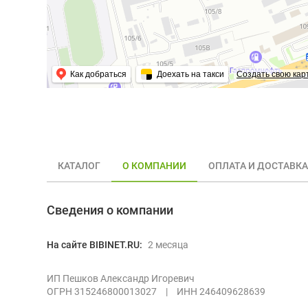
Как добраться
Доехать на такси
Создать свою кар
КАТАЛОГ
О КОМПАНИИ
ОПЛАТА И ДОСТАВКА
Сведения о компании
На сайте BIBINET.RU:
2 месяца
ИП Пешков Александр Игоревич
ОГРН 315246800013027
|
ИНН 246409628639