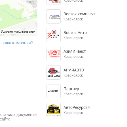
Красноярск
Восток комплект
Красноярск
Условия использования
Восток Авто
Красноярск
о ваша компания?
АзияИнвест
Красноярск
АРИЯАВТО
Красноярск
Партнер
Красноярск
АвтоРесурс24
Красноярск
оставила документы
сайта