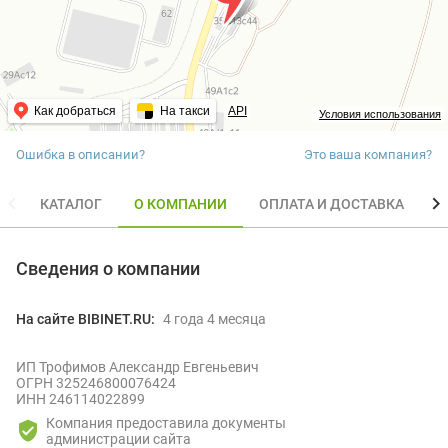
Как добраться
На такси
API
Условия использования
Ошибка в описании?
Это ваша компания?
КАТАЛОГ
О КОМПАНИИ
ОПЛАТА И ДОСТАВКА
О
Сведения о компании
На сайте BIBINET.RU:
4 года 4 месяца
ИП Трофимов Александр Евгеньевич
ОГРН 325246800076424
ИНН 246114022899
Компания предоставила документы
администрации сайта