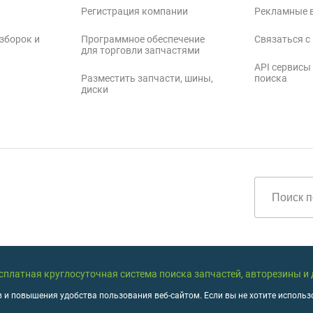
Регистрация компании
Рекламные 
зборок и
Программное обеспечение
Связаться с
для торговли запчастями
API сервисы
Разместить запчасти, шины,
поиска
диски
бесплатная круглосуточная система поиска запчастей, авторезины и
 и повышения удобства пользования веб-сайтом. Если вы не хотите использо