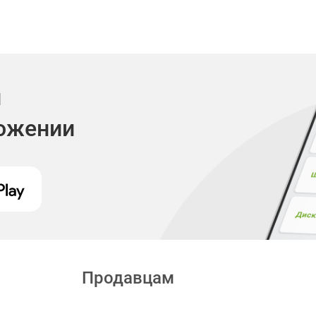
и
ложении
Продавцам