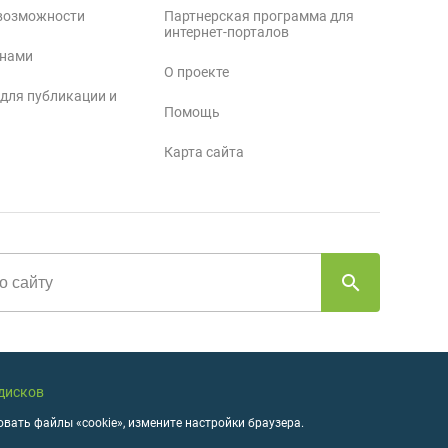
возможности
Партнерская программа для
интернет-порталов
 нами
О проекте
 для публикации и
Помощь
Карта сайта
 дисков
вать файлы «cookie», измените настройки браузера.