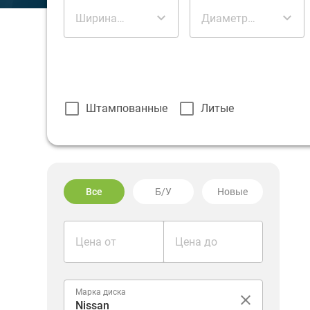
Ширина
Диаметр
диска
диска
Штампованные
Литые
Все
Б/У
Новые
Цена от
Цена до
Марка диска