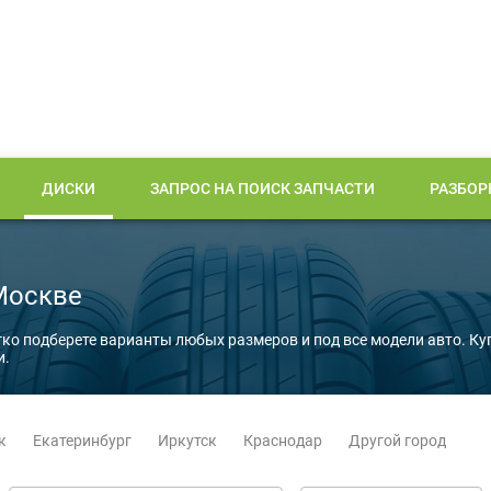
ДИСКИ
ЗАПРОС НА ПОИСК ЗАПЧАСТИ
РАЗБОР
Москве
гко подберете варианты любых размеров и под все модели авто. Ку
и.
к
Екатеринбург
Иркутск
Краснодар
Другой город