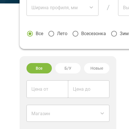
/
Ширина профиля, мм
Вы
Все
Лето
Всесезонка
Зим
Все
Б/У
Новые
Цена от
Цена до
Магазин