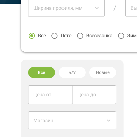
/
Ширина профиля, мм
Вы
Все
Лето
Всесезонка
Зим
Все
Б/У
Новые
Цена от
Цена до
Магазин