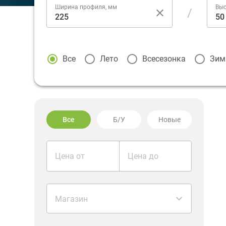
Ширина профиля, мм
Выс
/
Все
Лето
Всесезонка
Зим
Все
Б/У
Новые
Цена от
Цена до
Магазин