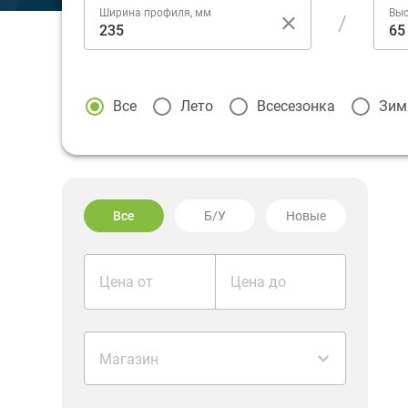
Ширина профиля, мм
Выс
/
Все
Лето
Всесезонка
Зим
Все
Б/У
Новые
Цена от
Цена до
Магазин