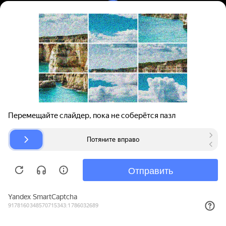
Вход | Регистрация
Поиск запчастей
О проекте
Для автокомпаний
Помощь
Авторазборки
Карта сайта
© bibinet.ru - система поиска запчастей,
авторезины и дисков
Copyright 2010-2026 Все права защищены