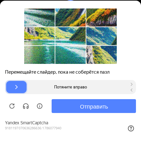
Вход | Регистрация
Поиск запчастей
О проекте
Для автокомпаний
Помощь
Авторазборки
Карта сайта
© bibinet.ru - система поиска запчастей,
авторезины и дисков
Copyright 2010-2026 Все права защищены