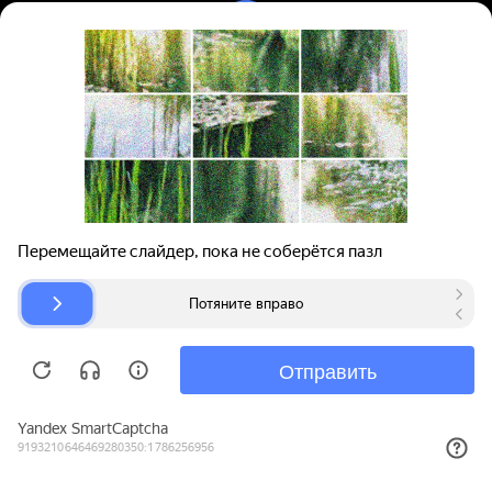
Вход | Регистрация
Поиск запчастей
О проекте
Для автокомпаний
Помощь
Авторазборки
Карта сайта
© bibinet.ru - система поиска запчастей,
авторезины и дисков
Copyright 2010-2026 Все права защищены