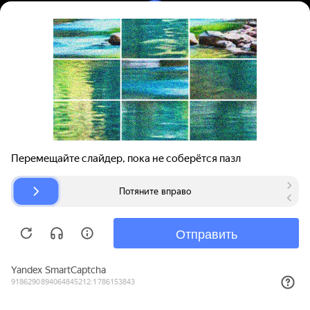
Вход | Регистрация
Поиск запчастей
О проекте
Для автокомпаний
Помощь
Авторазборки
Карта сайта
© bibinet.ru - система поиска запчастей,
авторезины и дисков
Copyright 2010-2026 Все права защищены