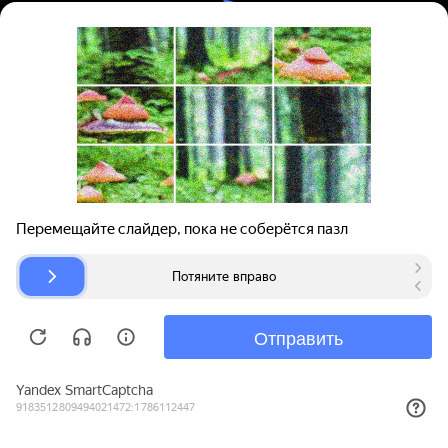
Вход | Регистрация
Поиск запчастей
О проекте
Для автокомпаний
Помощь
Авторазборки
Карта сайта
© bibinet.ru - система поиска запчастей,
авторезины и дисков
Copyright 2010-2026 Все права защищены