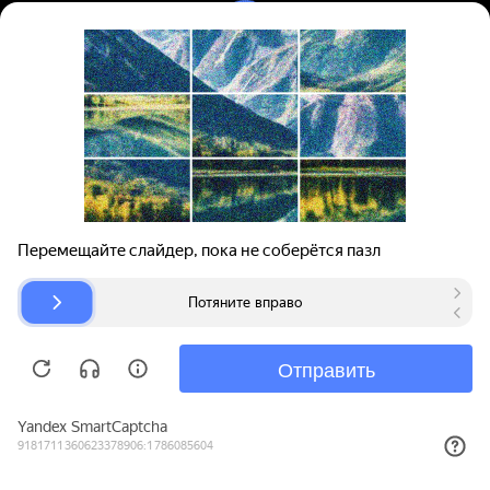
Вход | Регистрация
Поиск запчастей
О проекте
Для автокомпаний
Помощь
Авторазборки
Карта сайта
© bibinet.ru - система поиска запчастей,
авторезины и дисков
Copyright 2010-2026 Все права защищены