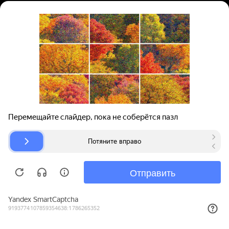
Вход | Регистрация
Поиск запчастей
О проекте
Для автокомпаний
Помощь
Авторазборки
Карта сайта
© bibinet.ru - система поиска запчастей,
авторезины и дисков
Copyright 2010-2026 Все права защищены