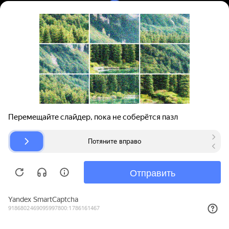
Вход | Регистрация
Поиск запчастей
О проекте
Для автокомпаний
Помощь
Авторазборки
Карта сайта
© bibinet.ru - система поиска запчастей,
авторезины и дисков
Copyright 2010-2026 Все права защищены