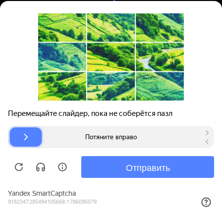
Вход | Регистрация
Поиск запчастей
О проекте
Для автокомпаний
Помощь
Авторазборки
Карта сайта
© bibinet.ru - система поиска запчастей,
авторезины и дисков
Copyright 2010-2026 Все права защищены