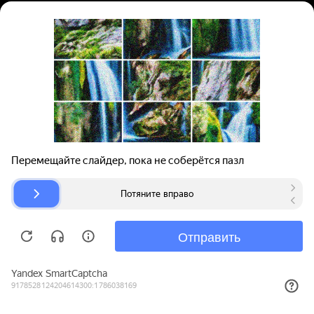
Вход | Регистрация
Поиск запчастей
О проекте
Для автокомпаний
Помощь
Авторазборки
Карта сайта
© bibinet.ru - система поиска запчастей,
авторезины и дисков
Copyright 2010-2026 Все права защищены