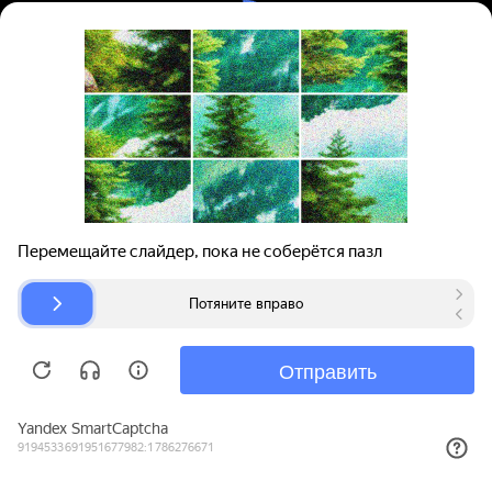
Вход | Регистрация
Поиск запчастей
О проекте
Для автокомпаний
Помощь
Авторазборки
Карта сайта
© bibinet.ru - система поиска запчастей,
авторезины и дисков
Copyright 2010-2026 Все права защищены