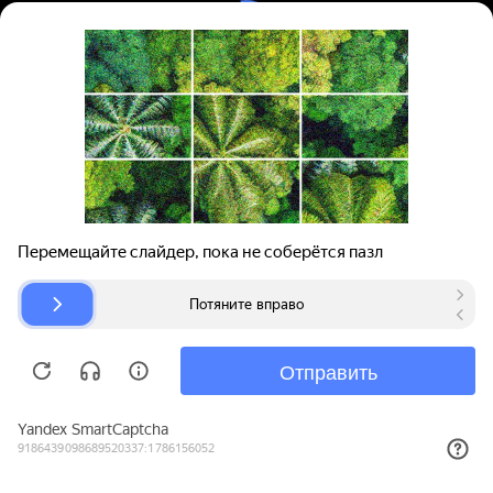
Вход | Регистрация
Поиск запчастей
О проекте
Для автокомпаний
Помощь
Авторазборки
Карта сайта
© bibinet.ru - система поиска запчастей,
авторезины и дисков
Copyright 2010-2026 Все права защищены