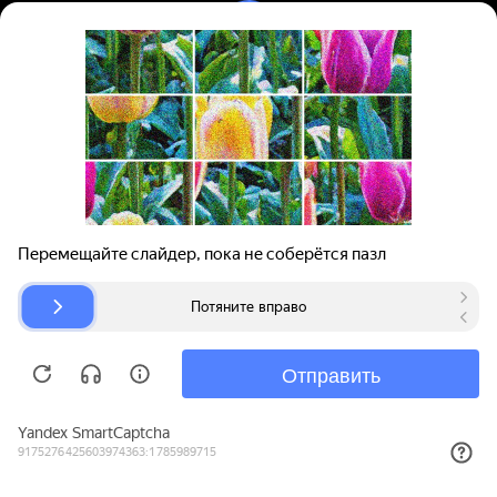
Вход | Регистрация
Поиск запчастей
О проекте
Для автокомпаний
Помощь
Авторазборки
Карта сайта
© bibinet.ru - система поиска запчастей,
авторезины и дисков
Copyright 2010-2026 Все права защищены