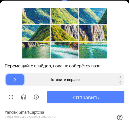
Вход | Регистрация
Поиск запчастей
О проекте
Для автокомпаний
Помощь
Авторазборки
Карта сайта
© bibinet.ru - система поиска запчастей,
авторезины и дисков
Copyright 2010-2026 Все права защищены