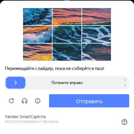
Вход | Регистрация
Поиск запчастей
О проекте
Для автокомпаний
Помощь
Авторазборки
Карта сайта
© bibinet.ru - система поиска запчастей,
авторезины и дисков
Copyright 2010-2026 Все права защищены