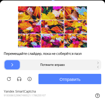
Вход | Регистрация
Поиск запчастей
О проекте
Для автокомпаний
Помощь
Авторазборки
Карта сайта
© bibinet.ru - система поиска запчастей,
авторезины и дисков
Copyright 2010-2026 Все права защищены