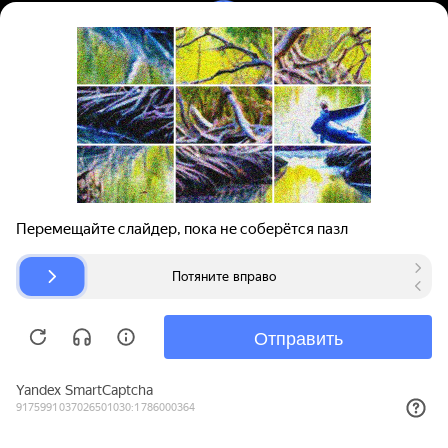
Вход | Регистрация
Поиск запчастей
О проекте
Для автокомпаний
Помощь
Авторазборки
Карта сайта
© bibinet.ru - система поиска запчастей,
авторезины и дисков
Copyright 2010-2026 Все права защищены