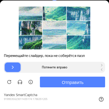
Вход | Регистрация
Поиск запчастей
О проекте
Для автокомпаний
Помощь
Авторазборки
Карта сайта
© bibinet.ru - система поиска запчастей,
авторезины и дисков
Copyright 2010-2026 Все права защищены