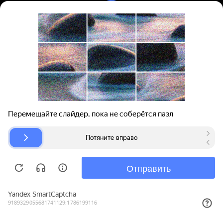
Вход | Регистрация
Поиск запчастей
О проекте
Для автокомпаний
Помощь
Авторазборки
Карта сайта
© bibinet.ru - система поиска запчастей,
авторезины и дисков
Copyright 2010-2026 Все права защищены