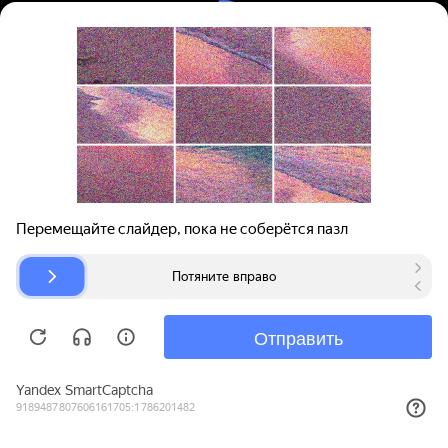
Вход | Регистрация
Поиск запчастей
О проекте
Для автокомпаний
Помощь
Авторазборки
Карта сайта
© bibinet.ru - система поиска запчастей,
авторезины и дисков
Copyright 2010-2026 Все права защищены