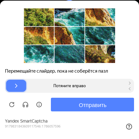
Вход | Регистрация
Поиск запчастей
О проекте
Для автокомпаний
Помощь
Авторазборки
Карта сайта
© bibinet.ru - система поиска запчастей,
авторезины и дисков
Copyright 2010-2026 Все права защищены