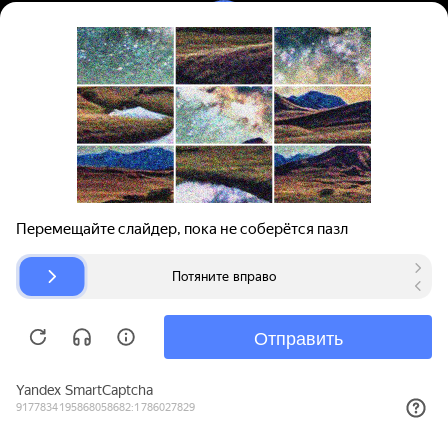
Вход | Регистрация
Поиск запчастей
О проекте
Для автокомпаний
Помощь
Авторазборки
Карта сайта
© bibinet.ru - система поиска запчастей,
авторезины и дисков
Copyright 2010-2026 Все права защищены