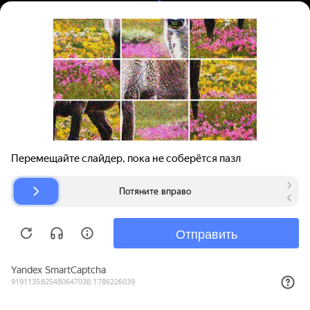
Вход | Регистрация
Поиск запчастей
О проекте
Для автокомпаний
Помощь
Авторазборки
Карта сайта
© bibinet.ru - система поиска запчастей,
авторезины и дисков
Copyright 2010-2026 Все права защищены