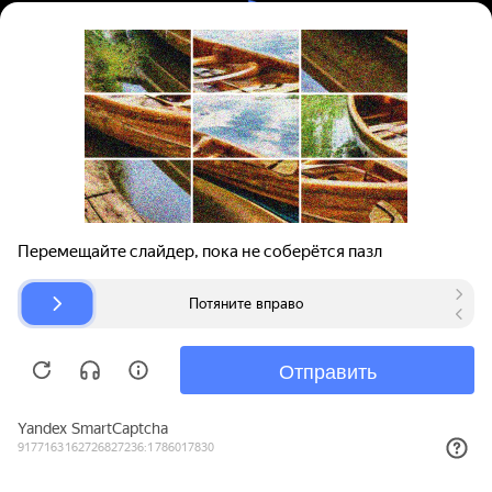
Вход | Регистрация
Поиск запчастей
О проекте
Для автокомпаний
Помощь
Авторазборки
Карта сайта
© bibinet.ru - система поиска запчастей,
авторезины и дисков
Copyright 2010-2026 Все права защищены