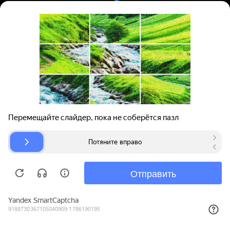
Вход | Регистрация
Поиск запчастей
О проекте
Для автокомпаний
Помощь
Авторазборки
Карта сайта
© bibinet.ru - система поиска запчастей,
авторезины и дисков
Copyright 2010-2026 Все права защищены