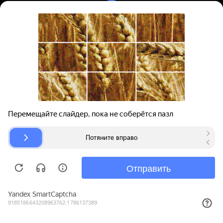
Вход | Регистрация
Поиск запчастей
О проекте
Для автокомпаний
Помощь
Авторазборки
Карта сайта
© bibinet.ru - система поиска запчастей,
авторезины и дисков
Copyright 2010-2026 Все права защищены