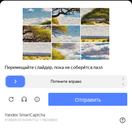
Вход | Регистрация
Поиск запчастей
О проекте
Для автокомпаний
Помощь
Авторазборки
Карта сайта
© bibinet.ru - система поиска запчастей,
авторезины и дисков
Copyright 2010-2026 Все права защищены