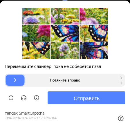
Вход | Регистрация
Поиск запчастей
О проекте
Для автокомпаний
Помощь
Авторазборки
Карта сайта
© bibinet.ru - система поиска запчастей,
авторезины и дисков
Copyright 2010-2026 Все права защищены