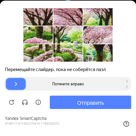
Вход | Регистрация
Поиск запчастей
О проекте
Для автокомпаний
Помощь
Авторазборки
Карта сайта
© bibinet.ru - система поиска запчастей,
авторезины и дисков
Copyright 2010-2026 Все права защищены