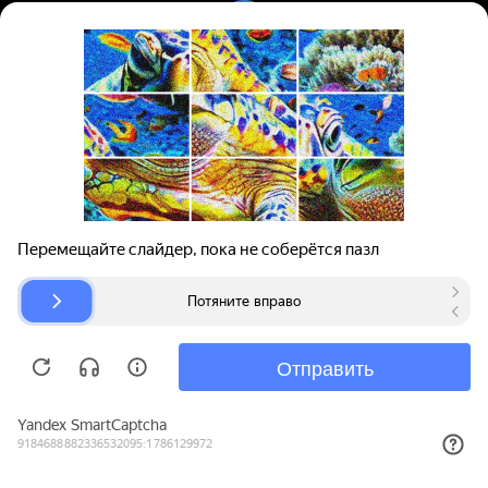
Вход | Регистрация
Поиск запчастей
О проекте
Для автокомпаний
Помощь
Авторазборки
Карта сайта
© bibinet.ru - система поиска запчастей,
авторезины и дисков
Copyright 2010-2026 Все права защищены