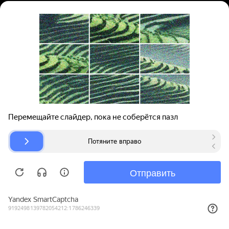
Вход | Регистрация
Поиск запчастей
О проекте
Для автокомпаний
Помощь
Авторазборки
Карта сайта
© bibinet.ru - система поиска запчастей,
авторезины и дисков
Copyright 2010-2026 Все права защищены