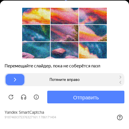
Вход | Регистрация
Поиск запчастей
О проекте
Для автокомпаний
Помощь
Авторазборки
Карта сайта
© bibinet.ru - система поиска запчастей,
авторезины и дисков
Copyright 2010-2026 Все права защищены