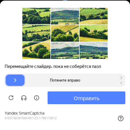
Вход | Регистрация
Поиск запчастей
О проекте
Для автокомпаний
Помощь
Авторазборки
Карта сайта
© bibinet.ru - система поиска запчастей,
авторезины и дисков
Copyright 2010-2026 Все права защищены