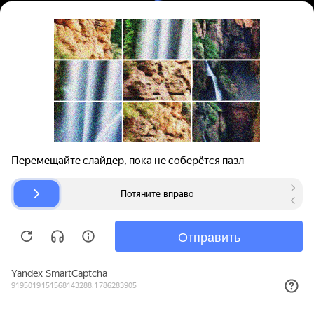
Вход | Регистрация
Поиск запчастей
О проекте
Для автокомпаний
Помощь
Авторазборки
Карта сайта
© bibinet.ru - система поиска запчастей,
авторезины и дисков
Copyright 2010-2026 Все права защищены