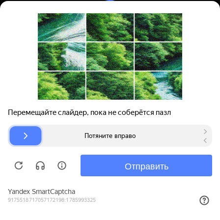
Вход | Регистрация
Поиск запчастей
О проекте
Для автокомпаний
Помощь
Авторазборки
Карта сайта
© bibinet.ru - система поиска запчастей,
авторезины и дисков
Copyright 2010-2026 Все права защищены